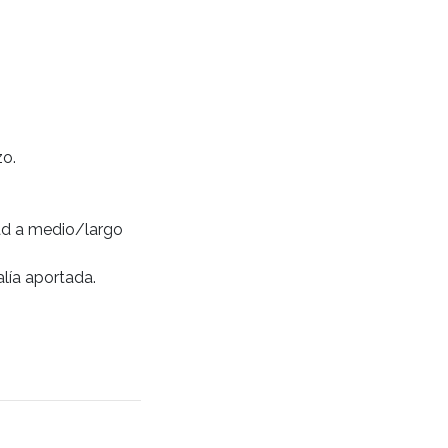
zo.
dad a medio/largo
alía aportada.