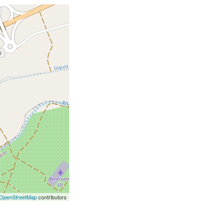
OpenStreetMap
contributors