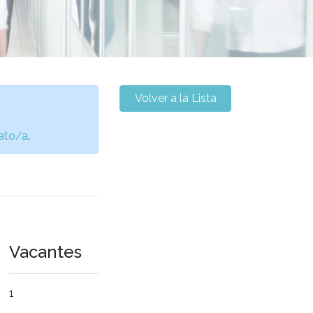
Volver a la Lista
ato/a
.
Vacantes
1