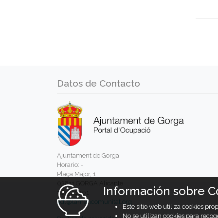
Datos de Contacto
Ajuntament de Gorga
Horario: -
Plaça Major, 1
03811 GORGA Alicante
Información sobre C
965511001
adl@lamancomunitat.org
Este sitio web utiliza cookies pr
No se utilizan cookies para recog