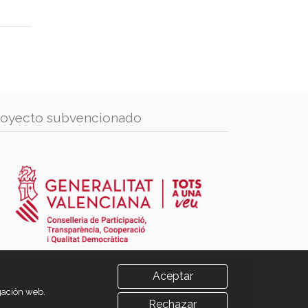
royecto subvencionado
Aceptar
egación web.
Rechazar