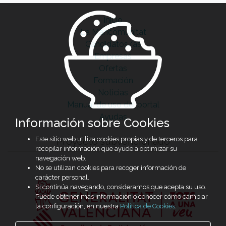
Inicio
La Mancomunitat
Candidatos/as
Empresas
Ofertas
Formación
Noticias
Manual de uso del portal
Ayudas
Información sobre Cookies
Este sitio web utiliza cookies propias y de terceros para
Proyecto subvencionado
recopilar información que ayude a optimizar su
navegación web.
No se utilizan cookies para recoger información de
carácter personal.
Si continúa navegando, consideramos que acepta su uso.
Puede obtener más información o conocer cómo cambiar
la configuración, en nuestra
Política de Cookies
.