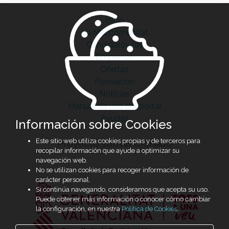
Inicio
La Mancomunitat
Candidatos/as
Empresas
Ofertas
Formación
Noticias
Manual de uso del portal
Ayudas
Información sobre Cookies
Este sitio web utiliza cookies propias y de terceros para
Proyecto subvencionado
recopilar información que ayude a optimizar su
navegación web.
No se utilizan cookies para recoger información de
carácter personal.
Si continúa navegando, consideramos que acepta su uso.
Puede obtener más información o conocer cómo cambiar
la configuración, en nuestra
Política de Cookies
.