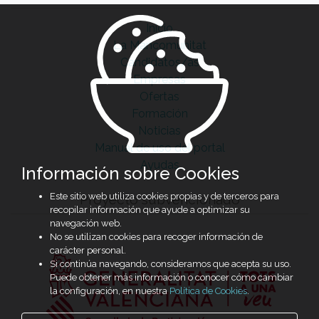
Inicio
La Mancomunitat
Candidatos/as
Empresas
Ofertas
Formación
Noticias
Manual de uso del portal
Ayudas
Información sobre Cookies
Este sitio web utiliza cookies propias y de terceros para
Proyecto subvencionado
recopilar información que ayude a optimizar su
navegación web.
No se utilizan cookies para recoger información de
carácter personal.
Si continúa navegando, consideramos que acepta su uso.
Puede obtener más información o conocer cómo cambiar
la configuración, en nuestra
Política de Cookies
.