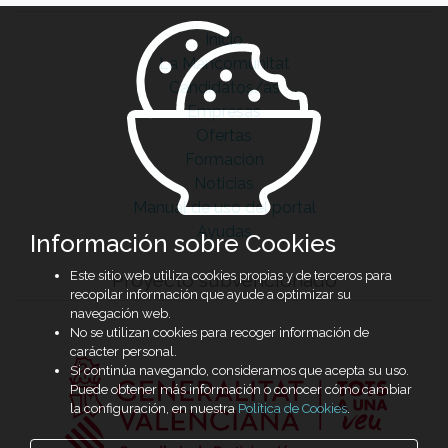
Inicio
La Mancomunitat
Candidatos/as
Empresas
Ofertas
Formación
Noticias
Manual de uso del portal
Ayudas
Información sobre Cookies
Este sitio web utiliza cookies propias y de terceros para
Proyecto subvencionado
recopilar información que ayude a optimizar su
navegación web.
No se utilizan cookies para recoger información de
carácter personal.
Si continúa navegando, consideramos que acepta su uso.
Puede obtener más información o conocer cómo cambiar
la configuración, en nuestra
Política de Cookies
.