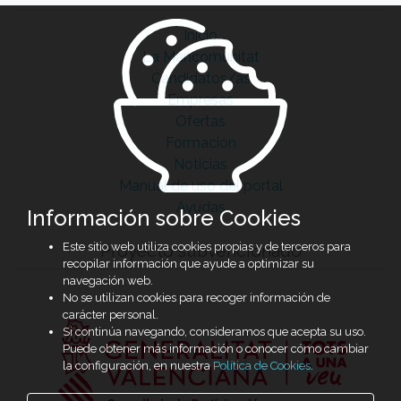
Inicio
La Mancomunitat
Candidatos/as
Empresas
Ofertas
Formación
Noticias
Manual de uso del portal
Ayudas
Información sobre Cookies
Este sitio web utiliza cookies propias y de terceros para
Proyecto subvencionado
recopilar información que ayude a optimizar su
navegación web.
No se utilizan cookies para recoger información de
carácter personal.
Si continúa navegando, consideramos que acepta su uso.
Puede obtener más información o conocer cómo cambiar
la configuración, en nuestra
Política de Cookies
.