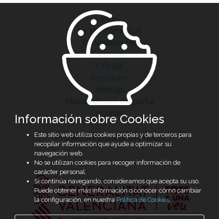
Inicio
La Mancomunitat
Candidatos/as
Empresas
Ofertas
Formación
Noticias
Manual de uso del portal
Ayudas
Información sobre Cookies
Este sitio web utiliza cookies propias y de terceros para
Proyecto subvencionado
recopilar información que ayude a optimizar su
navegación web.
No se utilizan cookies para recoger información de
carácter personal.
Si continúa navegando, consideramos que acepta su uso.
Puede obtener más información o conocer cómo cambiar
la configuración, en nuestra
Política de Cookies
.