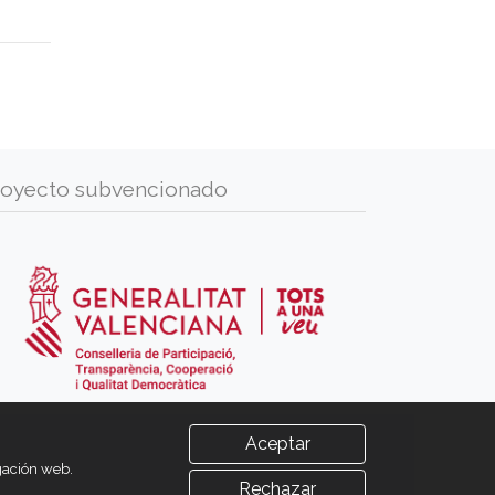
royecto subvencionado
Aceptar
egación web.
Rechazar