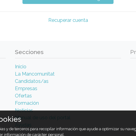
Recuperar cuenta
Secciones
P
Inicio
La Mancomunitat
Candidatos/as
Empresas
Ofertas
Formación
Noticias
Manual de uso del portal
ookies
Ayudas
opias y de terceros para recopilar información que ayude a optimizar su nav
er información de carácter personal.