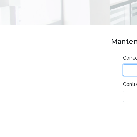
Mantén 
Correo
Contr