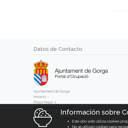
Datos de Contacto
Ajuntament de Gorga
Horario: -
Plaça Major, 1
03811 GORGA Alicante
Información sobre C
965511001
adl@lamancomunitat.org
Este sitio web utiliza cookies pr
No se utilizan cookies para recog